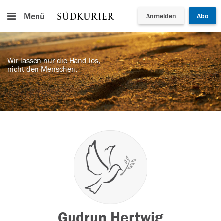
Menü
Anmelden
Abo
Wir lassen nur die Hand los,
nicht den Menschen.
Gudrun Hertwig