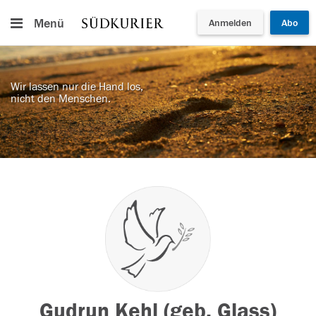
Menü
Anmelden
Abo
Wir lassen nur die Hand los,
nicht den Menschen.
Gudrun Kehl (geb. Glass)