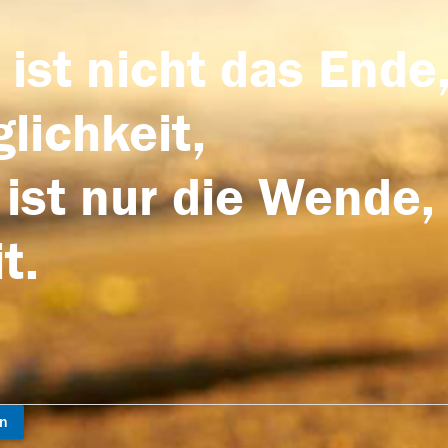
 ist nicht das Ende,
lichkeit,
 ist nur die Wende,
t.
en