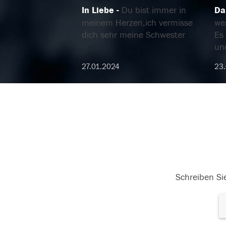
In Liebe
Du bist immer in
Da
meinem Herzen,ich vermisse
wer
dich sehr meine Schwester
Es 
un
27.01.2024
23
Schreiben Sie