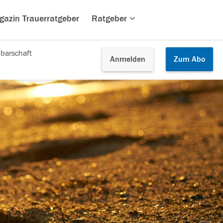
gazin Trauerratgeber
Ratgeber
barschaft
Anmelden
Zum
Abo