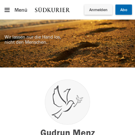
Menü
Anmelden
Abo
Wir lassen nur die Hand los,
nicht den Menschen.
Gudrun Menz