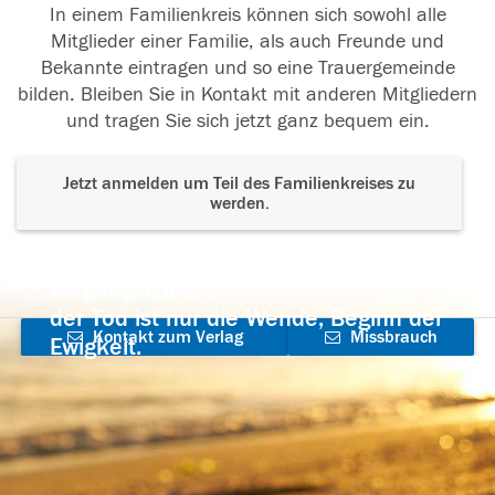
In einem Familienkreis können sich sowohl alle
Mitglieder einer Familie, als auch Freunde und
Bekannte eintragen und so eine Trauergemeinde
bilden. Bleiben Sie in Kontakt mit anderen Mitgliedern
und tragen Sie sich jetzt ganz bequem ein.
Jetzt anmelden um Teil des Familienkreises zu
werden.
Der Tod ist nicht das Ende, nicht die
Vergänglichkeit,
der Tod ist nur die Wende, Beginn der
Kontakt zum Verlag
Missbrauch
Ewigkeit.
aufnehmen
melden