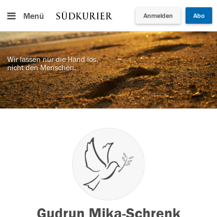
Menü
Anmelden
Abo
Wir lassen nur die Hand los,
nicht den Menschen.
Gudrun Mika-Schrenk