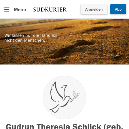
Menü
Anmelden
Abo
Wir lassen nur die Hand los,
nicht den Menschen.
Gudrun Theresia Schlick (geb.