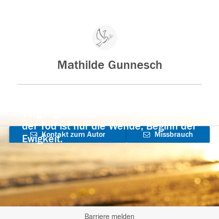
Mathilde Gunnesch
Der Tod ist nicht das Ende, nicht die
Vergänglichkeit,
der Tod ist nur die Wende, Beginn der
Kontakt zum Autor
Missbrauch
Ewigkeit.
aufnehmen
melden
Barriere melden