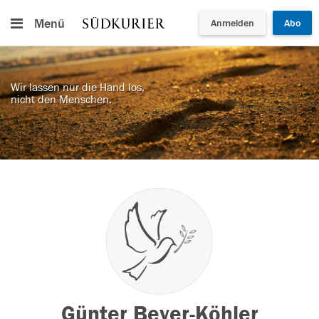
Menü
Anmelden
Abo
Wir lassen nur die Hand los,
nicht den Menschen.
Günter Beyer-Köhler