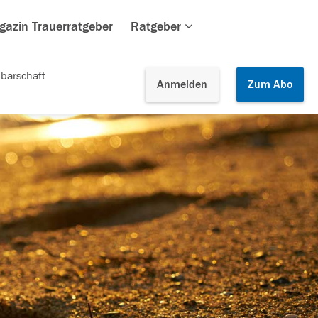
gazin Trauerratgeber
Ratgeber
barschaft
Anmelden
Zum
Abo