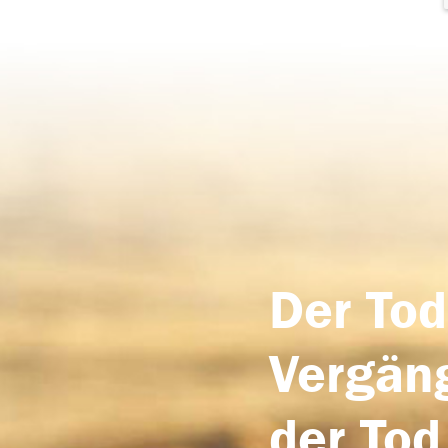
Der Tod
Vergäng
der Tod