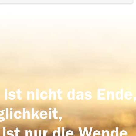
 ist nicht das Ende,
lichkeit,
 ist nur die Wende,