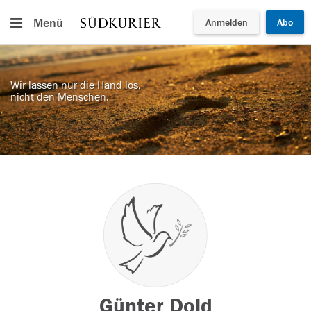
Menü
Anmelden
Abo
Wir lassen nur die Hand los,
nicht den Menschen.
Günter Dold