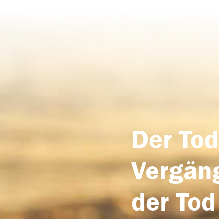
Der Tod
Vergäng
der Tod