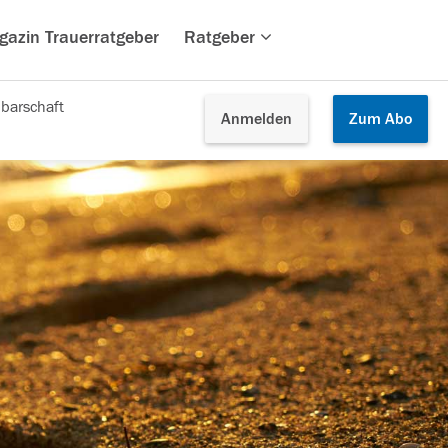
gazin Trauerratgeber
Ratgeber
barschaft
Anmelden
Zum
Abo