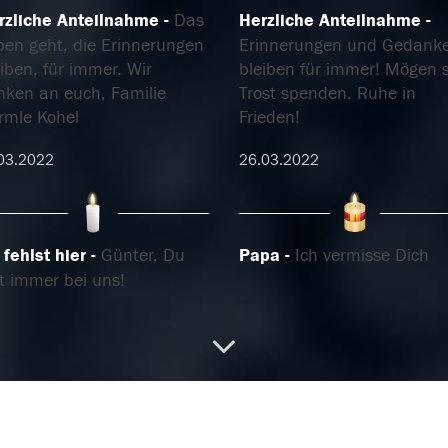
rzliche Anteilnahme
Das
Herzliche Anteilnahme
ben geht, die Erinnerungen
Erinnerungen und Gedank
iben, für immer. Wir
bleiben für immer! Mögen s
nken an euch, Familie
Trost spenden. Ruhe in
rmle Kohel
Frieden!
03.2022
26.03.2022
fehlst hier
Günter, Du
Papa
Ich vermisse Dich
t immer bei uns!
.03.2022
26.03.2022