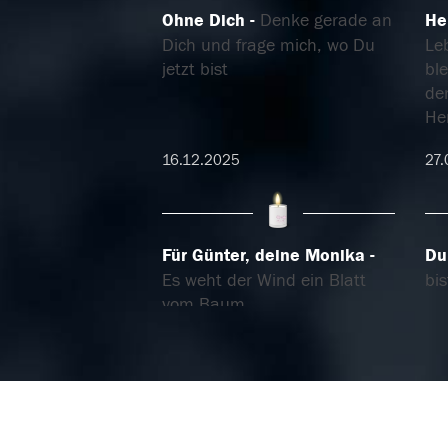
Ohne Dich
Denke gerade an
He
Dich und frage mich, wo Du
Le
jetzt bist
ble
de
He
16.12.2025
27.
Für Günter, deine Monika
Du 
Es weht der Wind ein Blatt
bis
vom Baum...
26.03.2022
26