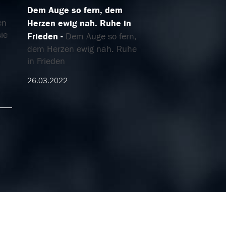
Dem Auge so fern, dem
en
Herzen ewig nah. Ruhe in
ie
Frieden
Dem Auge so fern,
dem Herzen ewig nah. Ruhe
in Frieden
26.03.2022