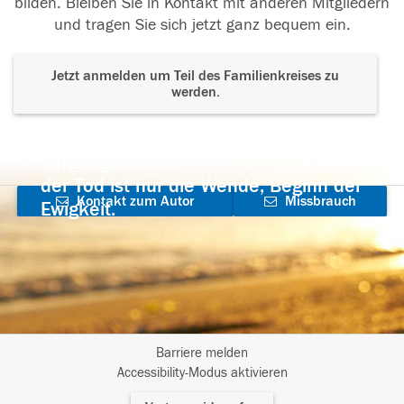
bilden. Bleiben Sie in Kontakt mit anderen Mitgliedern
und tragen Sie sich jetzt ganz bequem ein.
Jetzt anmelden um Teil des Familienkreises zu
werden.
Der Tod ist nicht das Ende, nicht die
Vergänglichkeit,
der Tod ist nur die Wende, Beginn der
Kontakt zum Autor
Missbrauch
Ewigkeit.
aufnehmen
melden
Barriere melden
I
Accessibility-Modus aktivieren
m