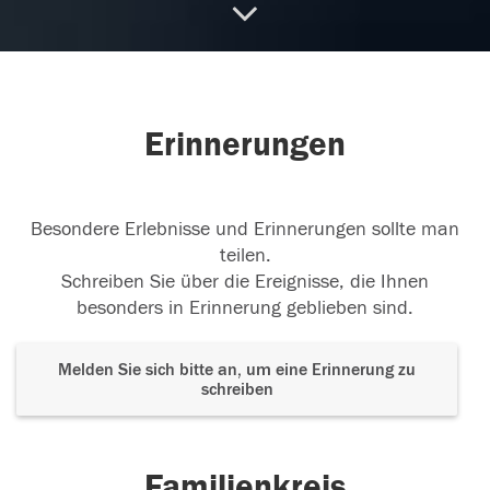
nicht durch den Tod
...
weiterlesen
19.08.2015
Erinnerungen
18.08.2015
Besondere Erlebnisse und Erinnerungen sollte man
teilen.
Schreiben Sie über die Ereignisse, die Ihnen
besonders in Erinnerung geblieben sind.
18.08.2015
Melden Sie sich bitte an, um eine Erinnerung zu
schreiben
Wir werden Dich immer in unseren Herzen tragen,
Du fehlst uns.
Familienkreis
18.08.2015