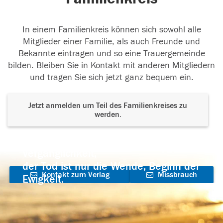
In einem Familienkreis können sich sowohl alle
Wir werden Dich immer in unseren Herzen tragen,
Mitglieder einer Familie, als auch Freunde und
Du fehlst uns.
Bekannte eintragen und so eine Trauergemeinde
bilden. Bleiben Sie in Kontakt mit anderen Mitgliedern
18.08.2015
und tragen Sie sich jetzt ganz bequem ein.
Jetzt anmelden um Teil des Familienkreises zu
werden.
Schnell vergehen Spuren im Schnee, doch Spuren
im Herzen vergehen nie. Du
...
weiterlesen
Der Tod ist nicht das Ende, nicht die
18.08.2015
Vergänglichkeit,
der Tod ist nur die Wende, Beginn der
Kontakt zum Verlag
Missbrauch
Ewigkeit.
aufnehmen
melden
18.08.2015