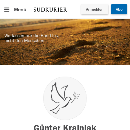
Menü
Anmelden
Abo
Wir lassen nur die Hand los,
nicht den Menschen.
Günter Krajniak