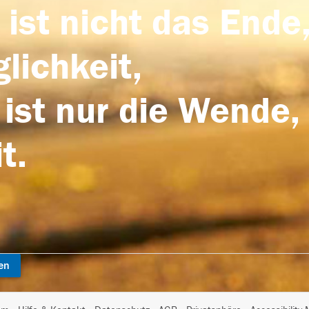
 ist nicht das Ende,
lichkeit,
 ist nur die Wende,
t.
en