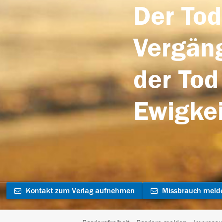
Der Tod
Vergäng
der Tod
Ewigkei
Kontakt zum Verlag aufnehmen
Missbrauch meld