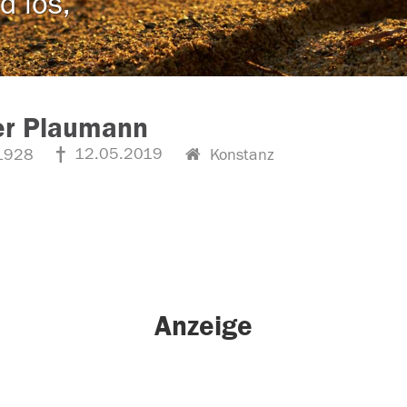
d los,
er Plaumann
12.05.2019
1928
Konstanz
Anzeige