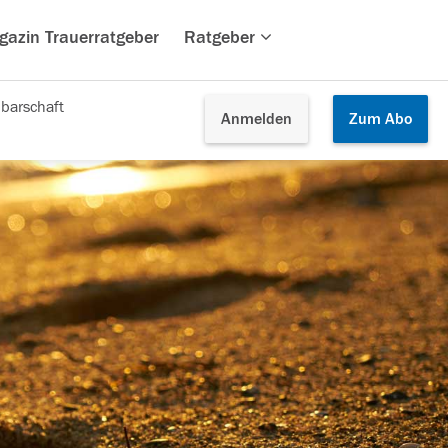
gazin Trauerratgeber
Ratgeber
barschaft
Anmelden
Zum
Abo