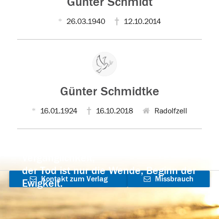
Günter Schmidt
26.03.1940
12.10.2014
Günter Schmidtke
16.01.1924
16.10.2018
Radolfzell
Der Tod ist nicht das Ende, nicht die
Vergänglichkeit,
der Tod ist nur die Wende, Beginn der
Kontakt zum Verlag
Missbrauch
Ewigkeit.
aufnehmen
melden