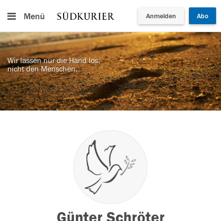
Menü
Anmelden
Abo
Wir lassen nur die Hand los,
nicht den Menschen.
Günter Schröter