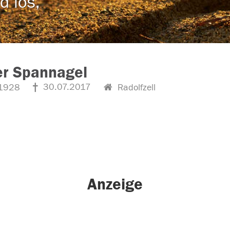
d los,
er Spannagel
30.07.2017
1928
Radolfzell
Anzeige