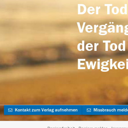
Der Tod
Vergäng
der Tod
Ewigkei
Kontakt zum Verlag aufnehmen
Missbrauch meld