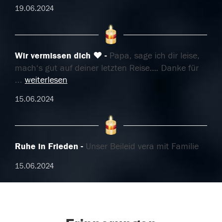
19.06.2024
Wir vermissen dich ♥️
Papa, sage ich dir leise,
mach‘s gut auf deiner letzten Reise…. Danke für
...
weiterlesen
15.06.2024
Ruhe in Frieden
Unser Beileid vera mit Familie
15.06.2024