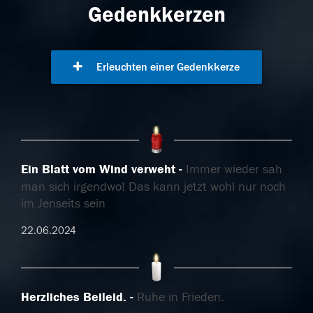
Gedenkkerzen
Erleuchten einer Gedenkkerze
Ein Blatt vom Wind verweht
Immer wieder sah
man sich irgendwo! Das kann jetzt wohl nur noch
im Jenseits sein
22.06.2024
Herzliches Beileid.
Ruhe in Frieden.