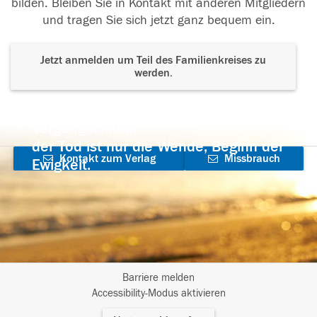
bilden. Bleiben Sie in Kontakt mit anderen Mitgliedern
und tragen Sie sich jetzt ganz bequem ein.
Jetzt anmelden um Teil des Familienkreises zu
werden.
Der Tod ist nicht das Ende, nicht die
Vergänglichkeit,
der Tod ist nur die Wende, Beginn der
Kontakt zum Verlag
Missbrauch
Ewigkeit.
aufnehmen
melden
Barriere melden
I
Accessibility-Modus aktivieren
m