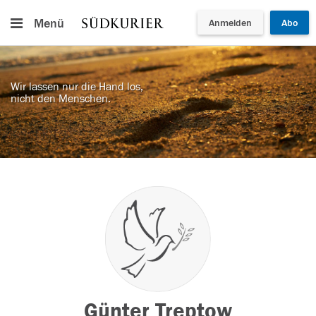
Menü
Anmelden
Abo
Wir lassen nur die Hand los,
nicht den Menschen.
Günter Treptow