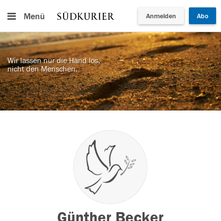
Menü
Anmelden
Abo
Wir lassen nur die Hand los,
nicht den Menschen.
Günther Becker