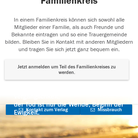
Familienkreis
In einem Familienkreis können sich sowohl alle
Mitglieder einer Familie, als auch Freunde und
Bekannte eintragen und so eine Trauergemeinde
bilden. Bleiben Sie in Kontakt mit anderen Mitgliedern
und tragen Sie sich jetzt ganz bequem ein.
Jetzt anmelden um Teil des Familienkreises zu
werden.
Der Tod ist nicht das Ende, nicht die
Vergänglichkeit,
der Tod ist nur die Wende, Beginn der
Kontakt zum Verlag
Missbrauch
Ewigkeit.
aufnehmen
melden