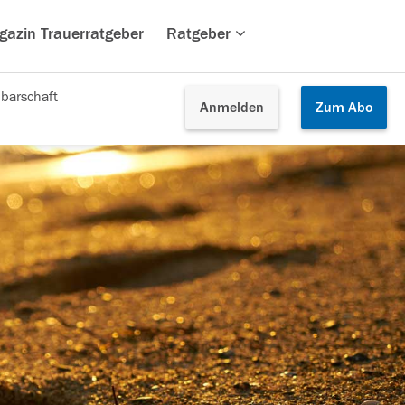
gazin Trauerratgeber
Ratgeber
barschaft
Anmelden
Zum
Abo