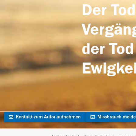
Der Tod
Vergäng
der Tod
Ewigkei
Kontakt zum Autor aufnehmen
Missbrauch meld