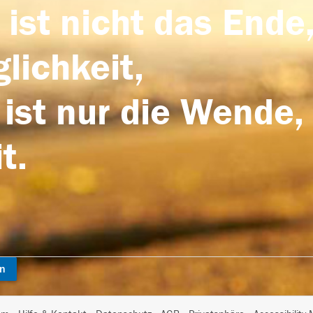
 ist nicht das Ende,
lichkeit,
 ist nur die Wende,
t.
en