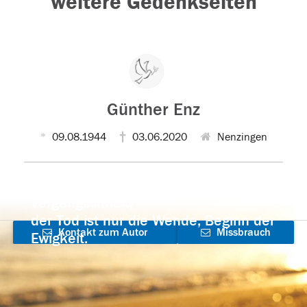
weitere Gedenkseiten
Günther Enz
09.08.1944
03.06.2020
Nenzingen
Der Tod ist nicht das Ende, nicht die
Vergänglichkeit,
der Tod ist nur die Wende, Beginn der
Kontakt zum Autor
Missbrauch
Ewigkeit.
aufnehmen
melden