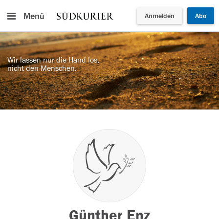
Menü
Anmelden
Abo
Wir lassen nur die Hand los,
nicht den Menschen.
Günther Enz