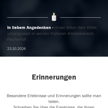
In liebem Angedenken
Unser lieber Herr Käfer,
unvergessen in seinem früheren Arbeitsbereich
Fischerhof .
23.10.2024
Erinnerungen
Besondere Erlebnisse und Erinnerungen sollte man
teilen.
Schreiben Sie über die Ereignisse, die Ihnen