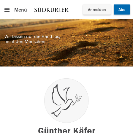
Menü
Anmelden
Abo
Wir lassen nur die Hand los,
nicht den Menschen.
Günther Käfer