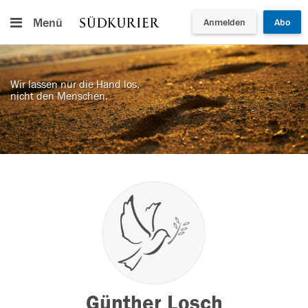
Menü
Anmelden
Abo
Wir lassen nur die Hand los,
nicht den Menschen.
Günther Losch