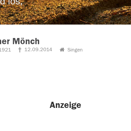
d los,
her Mönch
12.09.2014
1921
Singen
Anzeige