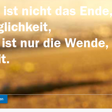
 ist nicht das Ende,
lichkeit,
 ist nur die Wende,
t.
en