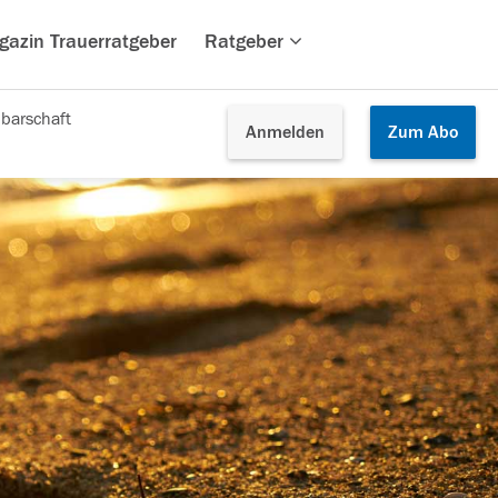
gazin Trauerratgeber
Ratgeber
barschaft
Anmelden
Zum
Abo