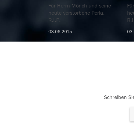
Für Herrn Mönch und seine
Fü
heute verstorbene Perla.
heu
R.I.P.
R.I
03.06.2015
03
Schreiben Sie