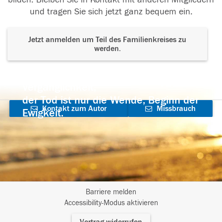
und tragen Sie sich jetzt ganz bequem ein.
Jetzt anmelden um Teil des Familienkreises zu
werden.
Der Tod ist nicht das Ende, nicht die
Vergänglichkeit,
der Tod ist nur die Wende, Beginn der
Kontakt zum Autor
Missbrauch
Ewigkeit.
aufnehmen
melden
Barriere melden
I
Accessibility-Modus aktivieren
m