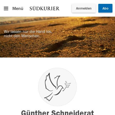
Menü
Anmelden
Abo
Wir lassen nur die Hand los,
nicht den Menschen.
Günther Schneiderat