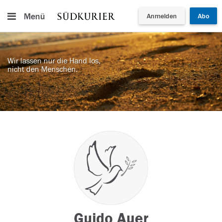
Menü
Anmelden
Abo
Wir lassen nur die Hand los,
nicht den Menschen.
Guido Auer