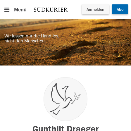
Menü
Anmelden
Abo
Wir lassen nur die Hand los,
nicht den Menschen.
Gunthilt Draeger