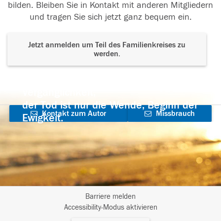
bilden. Bleiben Sie in Kontakt mit anderen Mitgliedern
und tragen Sie sich jetzt ganz bequem ein.
Jetzt anmelden um Teil des Familienkreises zu
werden.
Der Tod ist nicht das Ende, nicht die
Vergänglichkeit,
der Tod ist nur die Wende, Beginn der
Kontakt zum Autor
Missbrauch
Ewigkeit.
aufnehmen
melden
Barriere melden
I
Accessibility-Modus aktivieren