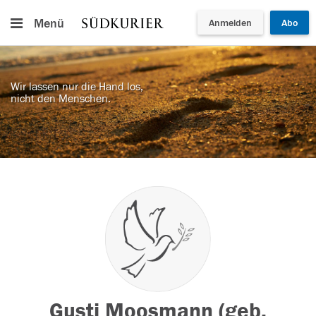
Menü
Anmelden
Abo
Wir lassen nur die Hand los,
nicht den Menschen.
Gusti Moosmann (geb.