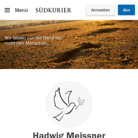
Menü
Anmelden
Abo
Wir lassen nur die Hand los,
nicht den Menschen.
Hadwig Meissner