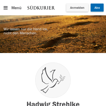
Menü
Anmelden
Abo
Wir lassen nur die Hand los,
nicht den Menschen.
Hadwig Strehlke