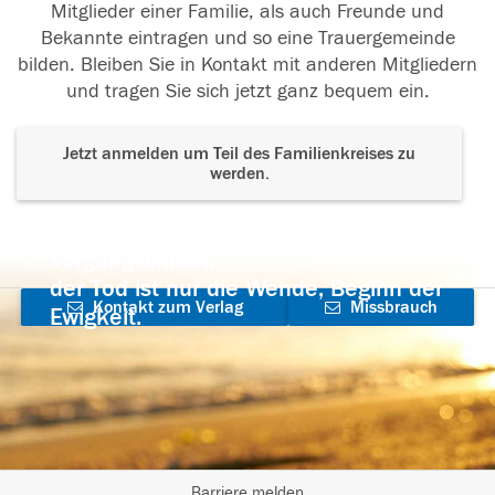
Mitglieder einer Familie, als auch Freunde und
Bekannte eintragen und so eine Trauergemeinde
bilden. Bleiben Sie in Kontakt mit anderen Mitgliedern
und tragen Sie sich jetzt ganz bequem ein.
Jetzt anmelden um Teil des Familienkreises zu
werden.
Der Tod ist nicht das Ende, nicht die
Vergänglichkeit,
der Tod ist nur die Wende, Beginn der
Kontakt zum Verlag
Missbrauch
Ewigkeit.
aufnehmen
melden
Barriere melden