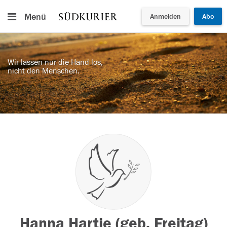
Menü
Anmelden
Abo
Wir lassen nur die Hand los,
nicht den Menschen.
Hanna Hartje (geb. Freitag)