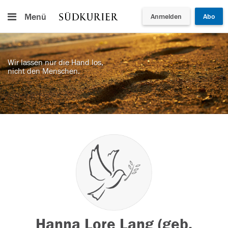
Menü
Anmelden
Abo
Wir lassen nur die Hand los,
nicht den Menschen.
Hanna Lore Lang (geb.