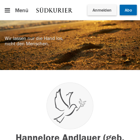
Menü
Anmelden
Abo
Wir lassen nur die Hand los,
nicht den Menschen.
Hannelore Andlauer (geb.