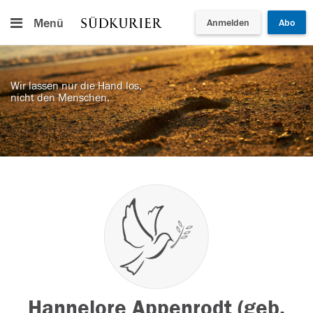
Menü
Anmelden
Abo
Wir lassen nur die Hand los,
nicht den Menschen.
Hannelore Appenrodt (geb.