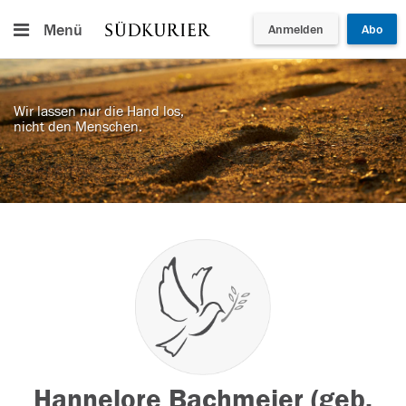
Menü
Anmelden
Abo
Wir lassen nur die Hand los,
nicht den Menschen.
Hannelore Bachmeier (geb.