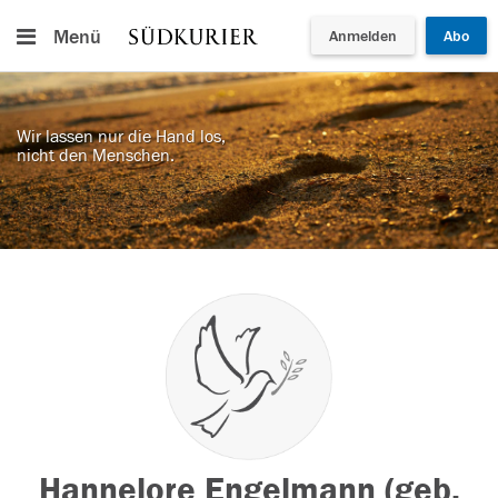
Menü
Anmelden
Abo
Wir lassen nur die Hand los,
nicht den Menschen.
Hannelore Engelmann (geb.