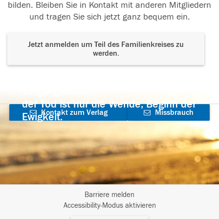
bilden. Bleiben Sie in Kontakt mit anderen Mitgliedern
und tragen Sie sich jetzt ganz bequem ein.
Jetzt anmelden um Teil des Familienkreises zu
werden.
Der Tod ist nicht das Ende, nicht die
Vergänglichkeit,
der Tod ist nur die Wende, Beginn der
Kontakt zum Verlag
Missbrauch
Ewigkeit.
aufnehmen
melden
Barriere melden
I
Accessibility-Modus aktivieren