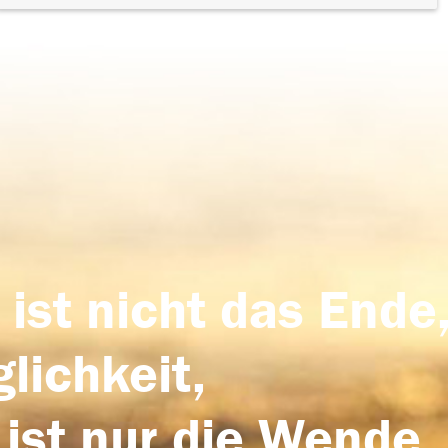
 ist nicht das Ende,
lichkeit,
 ist nur die Wende,