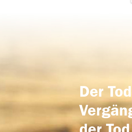
Der Tod
Vergäng
der Tod