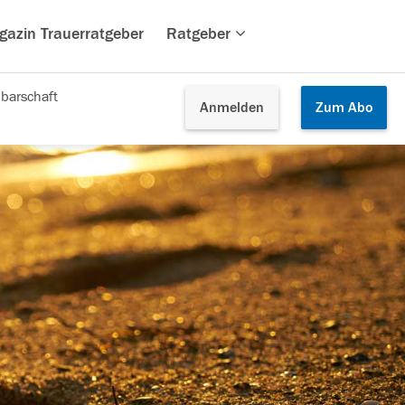
gazin Trauerratgeber
Ratgeber
barschaft
Anmelden
Zum
Abo