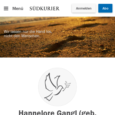
Menü
Anmelden
Abo
Wir lassen nur die Hand los,
nicht den Menschen.
Hannelore Gangl (geb.