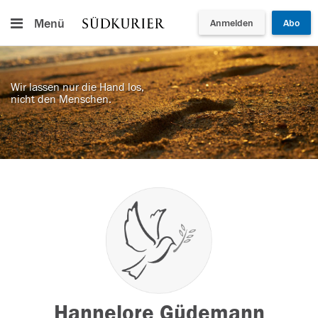
Menü
Anmelden
Abo
Wir lassen nur die Hand los,
nicht den Menschen.
Hannelore Güdemann