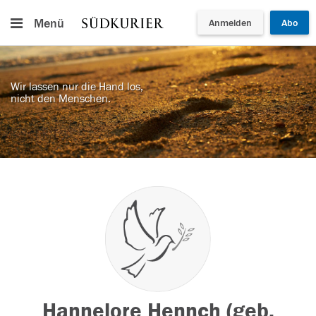
Menü
Anmelden
Abo
Wir lassen nur die Hand los,
nicht den Menschen.
Hannelore Hennch (geb.