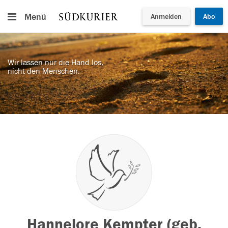
Menü
Anmelden
Abo
Wir lassen nur die Hand los,
nicht den Menschen.
Hannelore Kempter (geb.