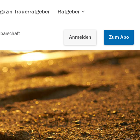
gazin Trauerratgeber
Ratgeber
barschaft
Anmelden
Zum
Abo