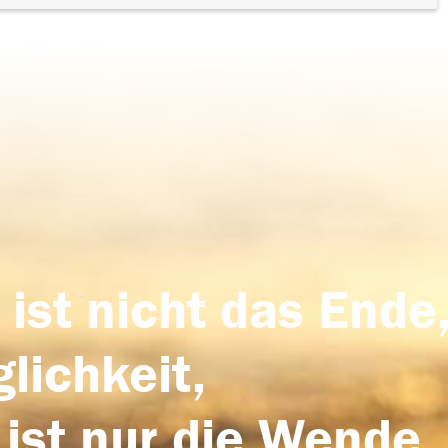
 ist nicht das Ende,
lichkeit,
 ist nur die Wende,