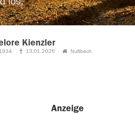
d los,
lore Kienzler
13.01.2026
1934
Nußbach
Anzeige