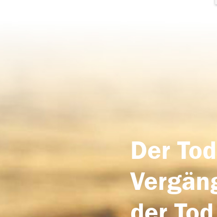
Der Tod
Vergäng
der Tod