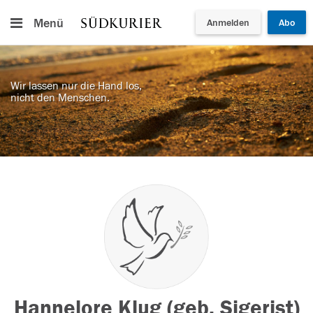
Menü
Anmelden
Abo
Wir lassen nur die Hand los,
nicht den Menschen.
Hannelore Klug (geb. Sigerist)