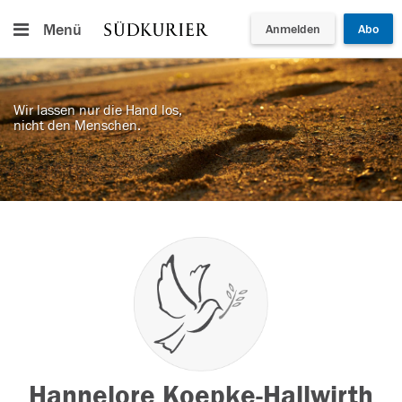
Menü
Anmelden
Abo
Wir lassen nur die Hand los,
nicht den Menschen.
Hannelore Koepke-Hallwirth