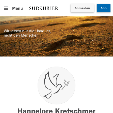
Menü
Anmelden
Abo
Wir lassen nur die Hand los,
nicht den Menschen.
Hannelore Kretschmer