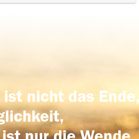
 ist nicht das Ende,
lichkeit,
 ist nur die Wende,