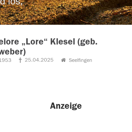
d los,
lore „Lore“ Klesel (geb.
weber)
25.04.2025
1953
Seelfingen
Anzeige