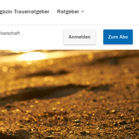
gazin Trauerratgeber
Ratgeber
barschaft
Anmelden
Zum
Abo