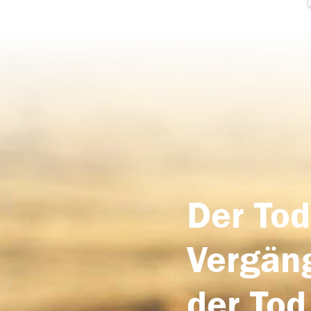
Der Tod
Vergäng
der Tod